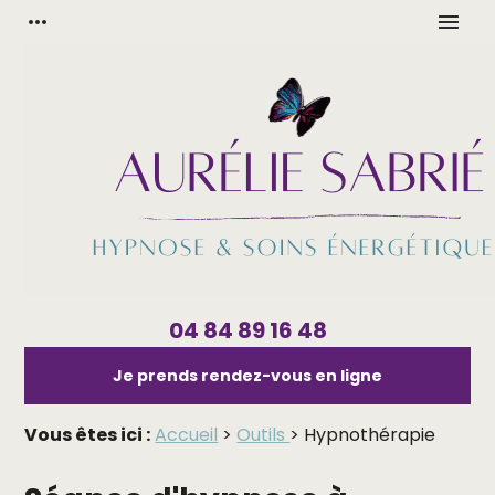
Panneau de gestion des cookies
more_horiz
menu
04 84 89 16 48
Je prends rendez-vous en ligne
Vous êtes ici :
Accueil
>
Outils
> Hypnothérapie