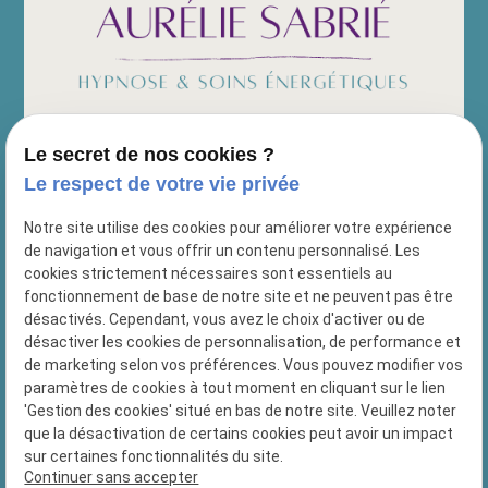
Le secret de nos cookies ?
Siret :
89478159000019
Le respect de votre vie privée
Nous retrouver :
Notre site utilise des cookies pour améliorer votre expérience
69 Chemin des prud'hommes
de navigation et vous offrir un contenu personnalisé. Les
13010 MARSEILLE
cookies strictement nécessaires sont essentiels au
10 Chemin du Lion
fonctionnement de base de notre site et ne peuvent pas être
13127 Vitrolles
désactivés. Cependant, vous avez le choix d'activer ou de
désactiver les cookies de personnalisation, de performance et
Nous contacter :
de marketing selon vos préférences. Vous pouvez modifier vos
paramètres de cookies à tout moment en cliquant sur le lien
04 84 89 16 48
'Gestion des cookies' situé en bas de notre site. Veuillez noter
que la désactivation de certains cookies peut avoir un impact
sur certaines fonctionnalités du site.
Continuer sans accepter