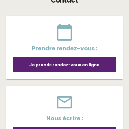
Contact
calendar_today
Prendre rendez-vous :
Je prends rendez-vous en ligne
mail_outline
Nous écrire :