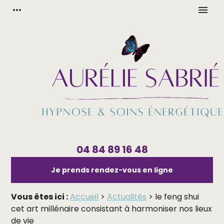
Panneau de gestion des cookies
more_horiz
menu
04 84 89 16 48
Je prends rendez-vous en ligne
Vous êtes ici :
Accueil
>
Actualités
> le feng shui
cet art millénaire consistant à harmoniser nos lieux
de vie