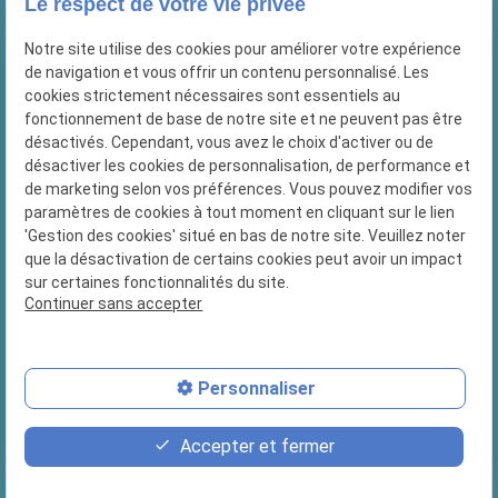
Le respect de votre vie privée
Nous retrouver :
Notre site utilise des cookies pour améliorer votre expérience
69 Chemin des prud'hommes
de navigation et vous offrir un contenu personnalisé. Les
13010 MARSEILLE
cookies strictement nécessaires sont essentiels au
10 Chemin du Lion
fonctionnement de base de notre site et ne peuvent pas être
13127 Vitrolles
désactivés. Cependant, vous avez le choix d'activer ou de
désactiver les cookies de personnalisation, de performance et
Nous contacter :
de marketing selon vos préférences. Vous pouvez modifier vos
paramètres de cookies à tout moment en cliquant sur le lien
04 84 89 16 48
'Gestion des cookies' situé en bas de notre site. Veuillez noter
que la désactivation de certains cookies peut avoir un impact
sur certaines fonctionnalités du site.
Continuer sans accepter
Plan du site
Mentions légales
Personnaliser
Politique de confidentialité
Accepter et fermer
Gestion des cookies