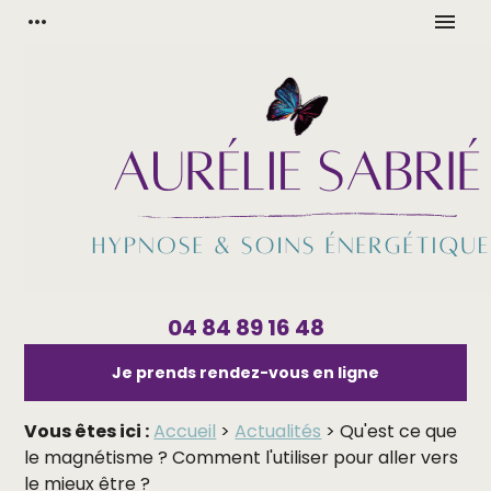
Panneau de gestion des cookies
more_horiz
menu
04 84 89 16 48
Je prends rendez-vous en ligne
Vous êtes ici :
Accueil
>
Actualités
> Qu'est ce que
le magnétisme ? Comment l'utiliser pour aller vers
le mieux être ?