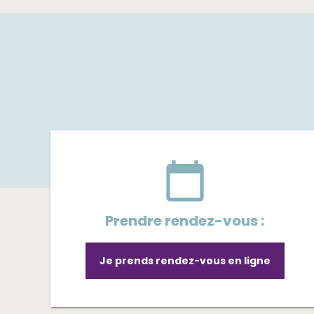
calendar_today
Prendre rendez-vous :
Je prends rendez-vous en ligne