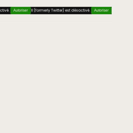
ctivé.
X (formerly Twitter) est désactivé.
Autoriser
Autoriser