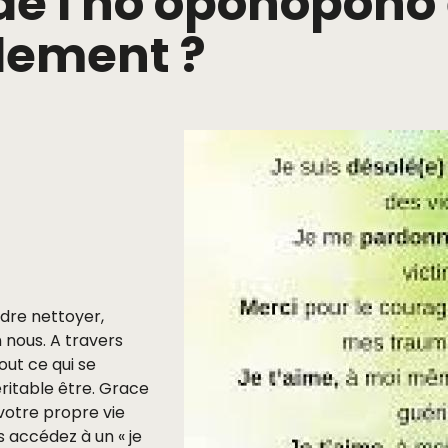
t de l'ho'oponopon
lement ?
dre nettoyer,
 nous. A travers
out ce qui se
éritable être. Grace
votre propre vie
s accédez à un « je