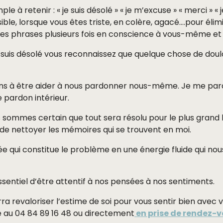
 à retenir : « je suis désolé » « je m’excuse » « merci » 
ible, lorsque vous êtes triste, en colère, agacé….pour élim
 ces phrases plusieurs fois en conscience à vous-même et
 suis désolé vous reconnaissez que quelque chose de doulo
s à être aider à nous pardonner nous-même. Je me pardo
 pardon intérieur.
us sommes certain que tout sera résolu pour le plus grand
 de nettoyer les mémoires qui se trouvent en moi.
e qui constitue le problème en une énergie fluide qui nou
essentiel d’être attentif à nos pensées à nos sentiments.
ra revaloriser l’estime de soi pour vous sentir bien ave
e au 04 84 89 16 48 ou directement
en prise de rendez-v